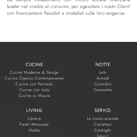
leader nel credito al consumo, per agevolare i nostri Clienti
con finanziamenti flessibili e modellati sulle loro esigenze.
CUCINE
NOTTE
Cucine Moderne di Design
Letti
Cucine Classico Contemporaneo
Armadi
Cucine con Penisola
Comodini
Cucine con Isola
Camerette
Cucine su Misura
LIVING
SERVIZI
Librerie
La nostra azienda
Pareti Attrezzate
Contattaci
Madie
Cataloghi
Servizi