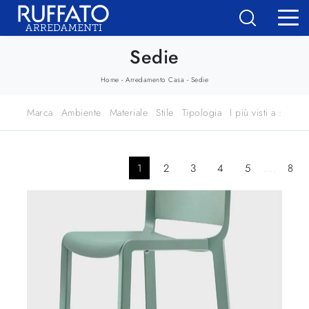
Sedie
-
-
Home
Arredamento Casa
Sedie
Marca
Ambiente
Materiale
Stile
Tipologia
I più visti a :
1
2
3
4
5
....
8