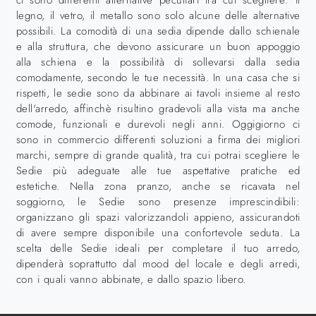
ci sono differenti alternative peculiari tra cui scegliere: il
legno, il vetro, il metallo sono solo alcune delle alternative
possibili. La comodità di una sedia dipende dallo schienale
e alla struttura, che devono assicurare un buon appoggio
alla schiena e la possibilità di sollevarsi dalla sedia
comodamente, secondo le tue necessità. In una casa che si
rispetti, le sedie sono da abbinare ai tavoli insieme al resto
dell'arredo, affinchè risultino gradevoli alla vista ma anche
comode, funzionali e durevoli negli anni. Oggigiorno ci
sono in commercio differenti soluzioni a firma dei migliori
marchi, sempre di grande qualità, tra cui potrai scegliere le
Sedie più adeguate alle tue aspettative pratiche ed
estetiche. Nella zona pranzo, anche se ricavata nel
soggiorno, le Sedie sono presenze imprescindibili:
organizzano gli spazi valorizzandoli appieno, assicurandoti
di avere sempre disponibile una confortevole seduta. La
scelta delle Sedie ideali per completare il tuo arredo,
dipenderà soprattutto dal mood del locale e degli arredi,
con i quali vanno abbinate, e dallo spazio libero.