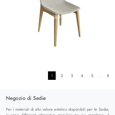
VALORA
1
2
3
4
5
....
8
Negozio di Sedie
Per i materiali di alto valore estetico disponibili per le Sedie,