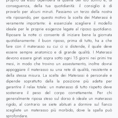
proprio da esso dipenderà la qualità del tuo sonno e, di
conseguenza, della tua quotidianità: il consiglio è di
provarlo per alcuni minuti. Passiamo un terzo della nostra
vita riposando, per questo motivo la scelta dei Materassi è
veramente importante: è essenziale scegliere il modello
ideale per le proprie esigenze legate al riposo quotidiano.
Riposare la notte ci consente di iniziare bene la giornata
quotidianamente: il buon riposo, prima di tutto, ha a che
fare con il materasso su cui ci si distende, il quale deve
essere sempre anatomico e di grande qualità. I Materassi
devono essere girati sopra sotto ogni 15 giorni nei primi tre
mesi, in modo che trovino un assestamento, inoltre dovrai
appoggiare il materasso su una rete di qualità, resistente e
della stessa misura. La scelta dei Materassi è personale e
dipende soprattutto dalla la posizione più adatta per
garantire il relax totale: un materasso di tutto rispetto deve
sostenere il peso del corpo correttamente. Per chi
generalmente riposa steso sul dorso è ideale un materasso
rigido, al contrario se siete abituati a dormire sul fianco
scegliete un materasso più morbido, dove la spalla può
sprofondare.