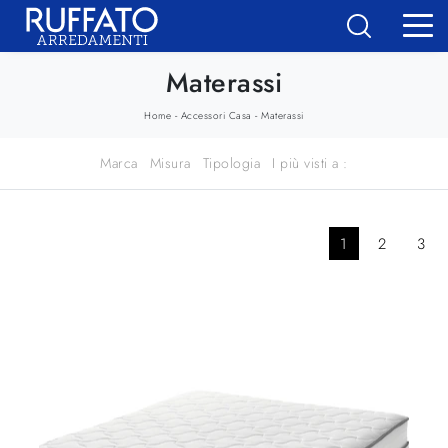
Materassi
-
-
Home
Accessori Casa
Materassi
Marca
Misura
Tipologia
I più visti a :
1
2
3