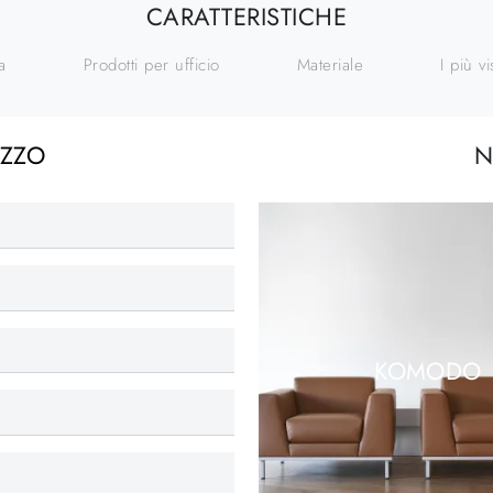
CARATTERISTICHE
a
Prodotti per ufficio
Materiale
I più vi
EZZO
N
KOMODO