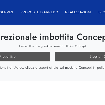
SERVIZI
PROPOSTE D'ARREDO
REALIZZAZIONI
BL
irezionale imbottita Conce
Home
Ufficio e giardino
Arredo Ufficio
Concept
-
-
-
 Preventivo
Sfoglia i 
ionali di Walco, clicca e scopri di più sul modello Concept in pelle 