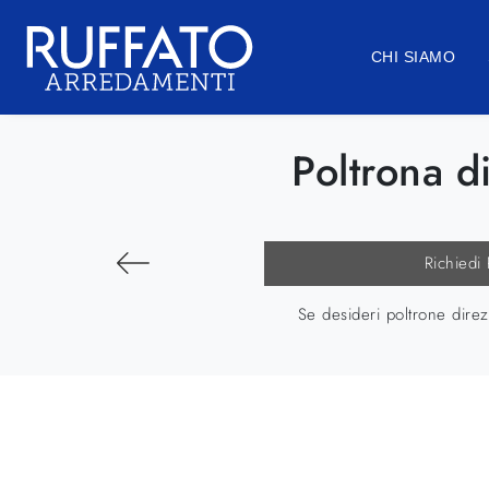
CHI SIAMO
Poltrona d
Richiedi
Se desideri poltrone direz