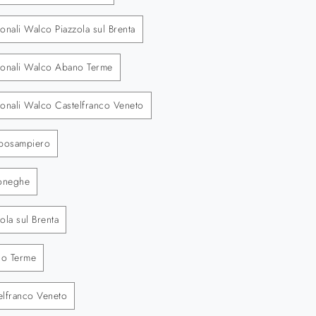
onali Walco Piazzola sul Brenta
ionali Walco Abano Terme
ionali Walco Castelfranco Veneto
mposampiero
oneghe
ola sul Brenta
no Terme
elfranco Veneto