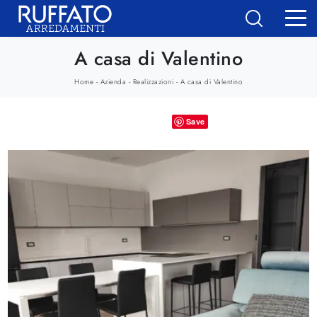
A casa di Valentino
-
-
-
Home
Azienda
Realizzazioni
A casa di Valentino
Save