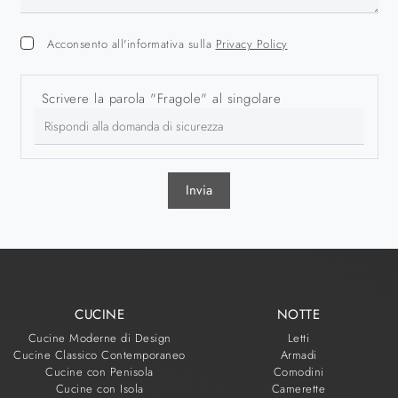
Acconsento all'informativa sulla
Privacy Policy
Scrivere la parola "Fragole" al singolare
Invia
CUCINE
NOTTE
Cucine Moderne di Design
Letti
Cucine Classico Contemporaneo
Armadi
Cucine con Penisola
Comodini
Cucine con Isola
Camerette