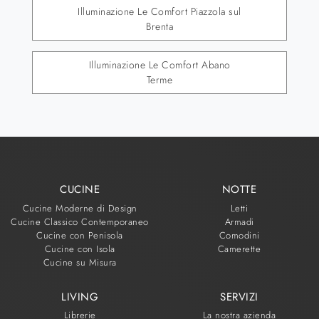
Illuminazione Le Comfort Piazzola sul
Brenta
Illuminazione Le Comfort Abano
Terme
CUCINE
NOTTE
Cucine Moderne di Design
Letti
Cucine Classico Contemporaneo
Armadi
Cucine con Penisola
Comodini
Cucine con Isola
Camerette
Cucine su Misura
LIVING
SERVIZI
Librerie
La nostra azienda