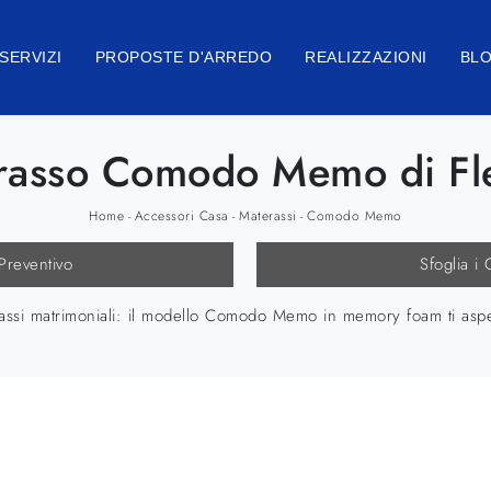
SERVIZI
PROPOSTE D'ARREDO
REALIZZAZIONI
BL
rasso Comodo Memo di Fle
Home
Accessori Casa
Materassi
Comodo Memo
-
-
-
 Preventivo
Sfoglia i 
rassi matrimoniali: il modello Comodo Memo in memory foam ti aspett