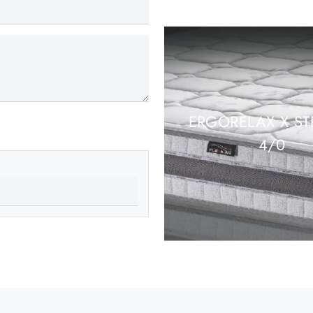
ERGORELAX X S
4/0