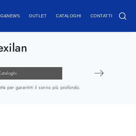
OG&NEWS
OUTLET
CATALOGHI
CONTATTI
xilan
Cataloghi
a per garantirti il sonno più profondo.