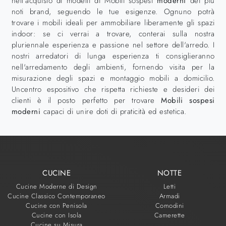
nell’acquisto di modelli di Mobili sospesi
moderni
dei più
noti brand, seguendo le tue esigenze. Ognuno potrà
trovare i mobili ideali per ammobiliare liberamente gli spazi
indoor: se ci verrai a trovare, conterai sulla nostra
pluriennale esperienza e passione nel settore dell'arredo. I
nostri arredatori di lunga esperienza ti consiglieranno
nell'arredamento degli ambienti, fornendo visita per la
misurazione degli spazi e montaggio mobili a domicilio.
Uncentro espositivo che rispetta richieste e desideri dei
clienti è il posto perfetto per trovare
Mobili sospesi
moderni
capaci di unire doti di praticità ed estetica.
CUCINE
NOTTE
Cucine Moderne di Design
Letti
Cucine Classico Contemporaneo
Armadi
Cucine con Penisola
Comodini
Cucine con Isola
Camerette
Cucine su Misura