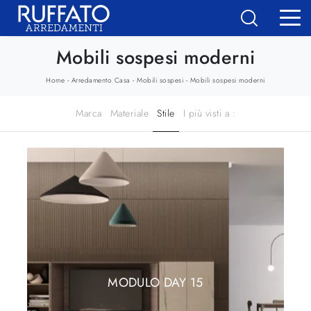
Mobili sospesi moderni
-
-
-
Home
Arredamento Casa
Mobili sospesi
Mobili sospesi moderni
Marca
Materiale
Stile
I più visti a :
MODULO DAY 15