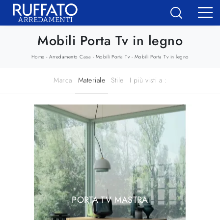
Mobili Porta Tv in legno
-
-
-
Home
Arredamento Casa
Mobili Porta Tv
Mobili Porta Tv in legno
Marca
Materiale
Stile
I più visti a :
PORTA TV MASTRA