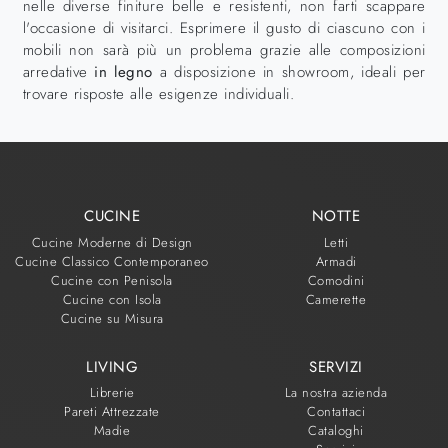
nelle diverse finiture belle e resistenti, non farti scappare
l'occasione di visitarci. Esprimere il gusto di ciascuno con i
mobili non sarà più un problema grazie alle composizioni
arredative
in legno
a disposizione in showroom, ideali per
trovare risposte alle esigenze individuali.
CUCINE
NOTTE
Cucine Moderne di Design
Letti
Cucine Classico Contemporaneo
Armadi
Cucine con Penisola
Comodini
Cucine con Isola
Camerette
Cucine su Misura
LIVING
SERVIZI
Librerie
La nostra azienda
Pareti Attrezzate
Contattaci
Madie
Cataloghi