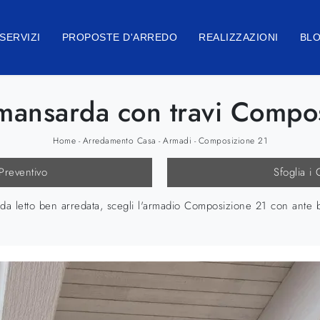
SERVIZI
PROPOSTE D'ARREDO
REALIZZAZIONI
BL
mansarda con travi Composi
Home
Arredamento Casa
Armadi
Composizione 21
-
-
-
 Preventivo
Sfoglia i 
a letto ben arredata, scegli l'armadio Composizione 21 con ante bat