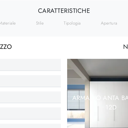
CARATTERISTICHE
Materiale
Stile
Tipologia
Apertura
EZZO
N
ARMADIO ANTA BA
12D