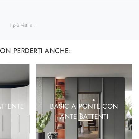
I più visti a :
ON PERDERTI ANCHE:
TTENTE
BASIC A PONTE CON
ANTE BATTENTI