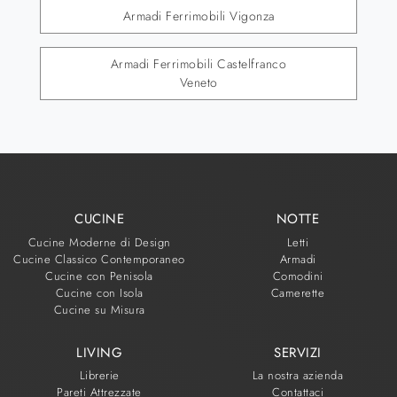
Armadi Ferrimobili Vigonza
Armadi Ferrimobili Castelfranco
Veneto
CUCINE
NOTTE
Cucine Moderne di Design
Letti
Cucine Classico Contemporaneo
Armadi
Cucine con Penisola
Comodini
Cucine con Isola
Camerette
Cucine su Misura
LIVING
SERVIZI
Librerie
La nostra azienda
Pareti Attrezzate
Contattaci