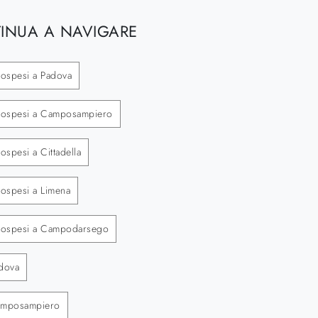
INUA A NAVIGARE
sospesi a Padova
sospesi a Camposampiero
spesi a Cittadella
ospesi a Limena
sospesi a Campodarsego
dova
amposampiero