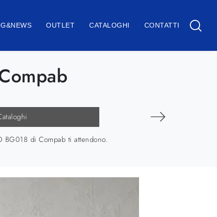
OG&NEWS
OUTLET
CATALOGHI
CONTATTI
 Compab
Cataloghi
GO BG018 di Compab ti attendono.