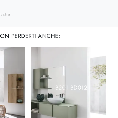
visti a :
ON PERDERTI ANCHE:
6
B201 BD012