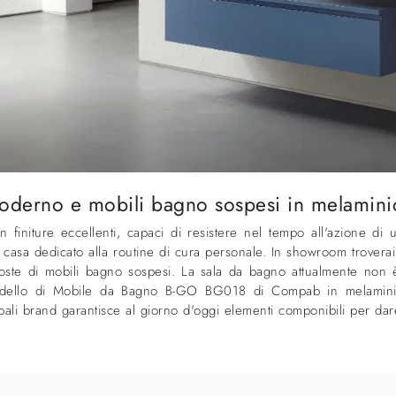
 moderno e mobili bagno sospesi in melami
finiture eccellenti, capaci di resistere nel tempo all'azione di 
asa dedicato alla routine di cura personale. In showroom troverai 
oste di mobili bagno sospesi. La sala da bagno attualmente non è 
l modello di Mobile da Bagno B-GO BG018 di Compab in melamini
i brand garantisce al giorno d'oggi elementi componibili per dare v