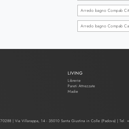
Arredo bagno Compab Citt
Arredo bagno Compab C
LIVING
Librerie
Pareti Attrezzate
Madie
1770288 |
Via Villarappa, 14 - 35010 Santa Giustina in Colle (Padova)
|
Tel.