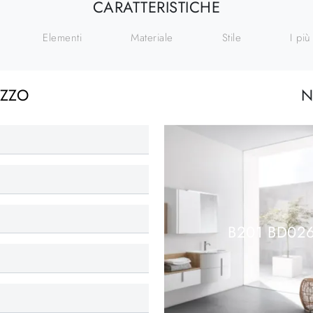
CARATTERISTICHE
Elementi
Materiale
Stile
I più 
EZZO
N
B201 BD02