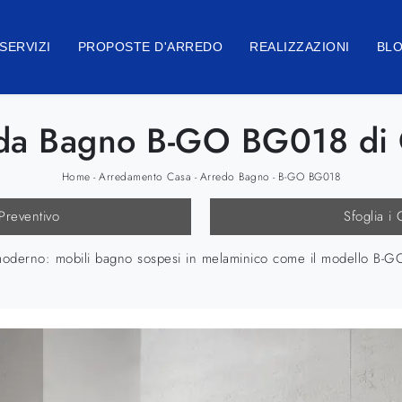
SERVIZI
PROPOSTE D'ARREDO
REALIZZAZIONI
BL
 da Bagno B-GO BG018 di
Home
Arredamento Casa
Arredo Bagno
B-GO BG018
-
-
-
 Preventivo
Sfoglia i 
 moderno: mobili bagno sospesi in melaminico come il modello B-