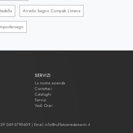
adella
Arredo bagno Compab Limena
ampodarsego
SERVIZI
La nostra azienda
Contattaci
Cataloghi
Servizi
Vedi Orari
 +39 049-5790609
|
Email info@ruffatoarredamenti.it