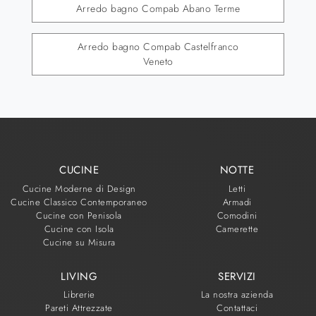
Arredo bagno Compab Abano Terme
Arredo bagno Compab Castelfranco
Veneto
CUCINE
NOTTE
Cucine Moderne di Design
Letti
Cucine Classico Contemporaneo
Armadi
Cucine con Penisola
Comodini
Cucine con Isola
Camerette
Cucine su Misura
LIVING
SERVIZI
Librerie
La nostra azienda
Pareti Attrezzate
Contattaci