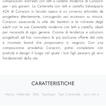
composizioni d'arredo con letti a castello moderne di Corazzin
per i più giovani. La Cameretta con letti a castello Salvaspazio
42A di Corazzin in laccato opaco è un universo articolato da
progettare attentamente, coniugando vari accessori su misura.
Corazzin asseconda lo stile dei bambini e le richieste degli
adulti con le sue Camerette moderne con letti a castello, ideali
per necessità di ogni genere. Cromie di tendenza e soluzioni
progettuali ad hoc connotano le più esclusive offerte del noto
e rinomato brand che proponiamo in negozio. Con una
composizione arredativa Corazzin, potrai completare con
praticità e design il luogo nel quale i tuoi figli passano gli anni
fondamentali della vita.
CARATTERISTICHE
Marca
Materiale
Stile
Tipologia
Tipo Cameretta
I più visti a :