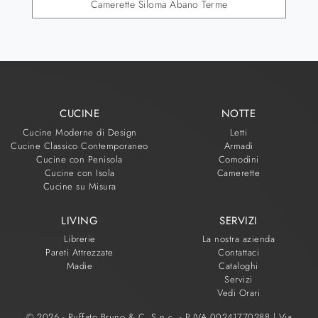
Camerette Siloma Abano Terme
CUCINE
NOTTE
Cucine Moderne di Design
Letti
Cucine Classico Contemporaneo
Armadi
Cucine con Penisola
Comodini
Cucine con Isola
Camerette
Cucine su Misura
LIVING
SERVIZI
Librerie
La nostra azienda
Pareti Attrezzate
Contattaci
Madie
Cataloghi
Servizi
Vedi Orari
© 2026 - Ruffato Bruno & C. S.n.c. - P.IVA 00241770288 |
Via