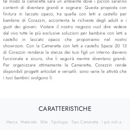
tal modo la cameretta sarà un ambiente dove i piccoli saranno
contenti di diventare grandi e sognare. Questa proposta con
finitura in laccato opaco, tra quelle con letti a castello per
bambine di Corazzin, accontenta le richieste degli adulti e i
gusti dei giovani. Visitare il nostro negozio vuol dire vedere
dal vivo tutte le più esclusive soluzioni per bambine con letti a
castello in laccato opaco che proponiamo nel nostro
showroom. Con la Cameretta con letti a castello Space 20 13
di Corazzin renderai la stanza dei tuoi figli un interno davvero
funzionale e sicuro, che li seguirà mentre diventano grandi.
Per organizzare ottimamente le Camerette, Corazzin rende
disponibili progetti articolati e versatili: sono varie le attività che
i tuoi bambini svolgono lì.
CARATTERISTICHE
Marca
Materiale
Stile
Tipologia
Tipo Cameretta
I più visti a :