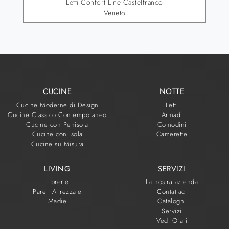
Letti Confort Line Castelfranco
Veneto
CUCINE
NOTTE
Cucine Moderne di Design
Letti
Cucine Classico Contemporaneo
Armadi
Cucine con Penisola
Comodini
Cucine con Isola
Camerette
Cucine su Misura
LIVING
SERVIZI
Librerie
La nostra azienda
Pareti Attrezzate
Contattaci
Madie
Cataloghi
Servizi
Vedi Orari