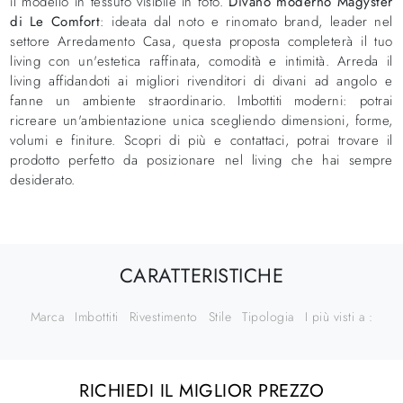
il modello in tessuto visibile in foto.
Divano moderno Magyster
di Le Comfort
: ideata dal noto e rinomato brand, leader nel
settore Arredamento Casa, questa proposta completerà il tuo
living con un'estetica raffinata, comodità e intimità. Arreda il
living affidandoti ai migliori rivenditori di divani ad angolo e
fanne un ambiente straordinario. Imbottiti moderni: potrai
ricreare un'ambientazione unica scegliendo dimensioni, forme,
volumi e finiture. Scopri di più e contattaci, potrai trovare il
prodotto perfetto da posizionare nel living che hai sempre
desiderato.
CARATTERISTICHE
Marca
Imbottiti
Rivestimento
Stile
Tipologia
I più visti a :
RICHIEDI IL MIGLIOR PREZZO