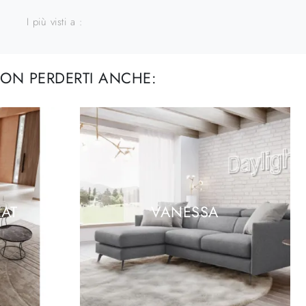
I più visti a :
ON PERDERTI ANCHE:
AT
VANESSA