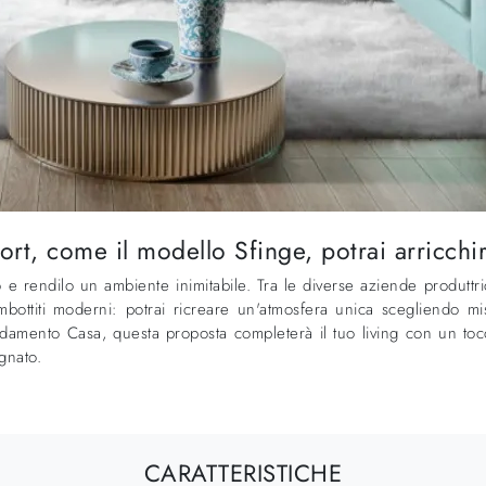
t, come il modello Sfinge, potrai arricchire
o e rendilo un ambiente inimitabile. Tra le diverse aziende produttri
 Imbottiti moderni: potrai ricreare un'atmosfera unica scegliendo m
damento Casa, questa proposta completerà il tuo living con un tocco d
gnato.
CARATTERISTICHE