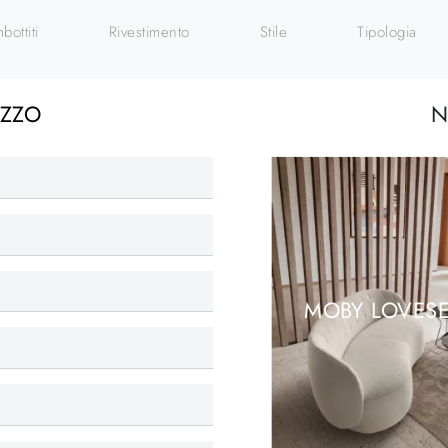
mbottiti
Rivestimento
Stile
Tipologia
EZZO
N
MOBY LOVESE