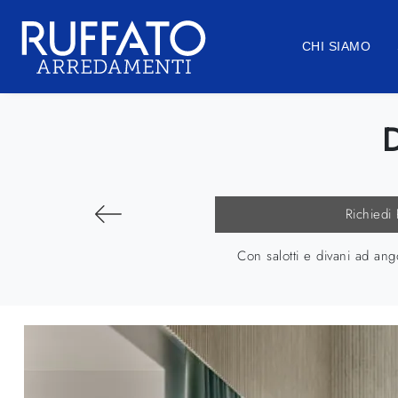
CHI SIAMO
D
Richiedi
Con salotti e divani ad ang