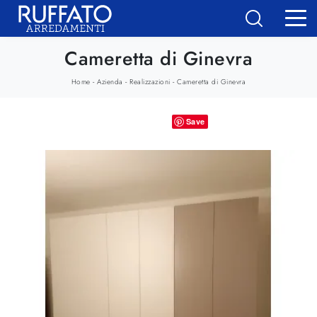
Cameretta di Ginevra
-
-
-
Home
Azienda
Realizzazioni
Cameretta di Ginevra
Save