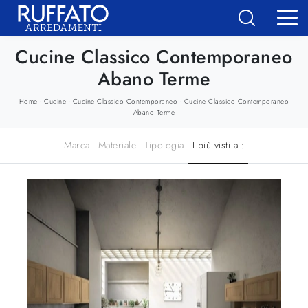
Cucine Classico Contemporaneo
Abano Terme
-
-
-
Home
Cucine
Cucine Classico Contemporaneo
Cucine Classico Contemporaneo
Abano Terme
Marca
Materiale
Tipologia
I più visti a :