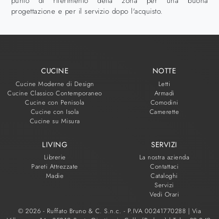
punto di riferimento della zona per una buona
progettazione e per il servizio dopo l'acquisto.
CUCINE
NOTTE
Cucine Moderne di Design
Letti
Cucine Classico Contemporaneo
Armadi
Cucine con Penisola
Comodini
Cucine con Isola
Camerette
Cucine su Misura
LIVING
SERVIZI
Librerie
La nostra azienda
Pareti Attrezzate
Contattaci
Madie
Cataloghi
Servizi
Vedi Orari
© 2026 - Ruffato Bruno & C. S.n.c. - P.IVA 00241770288 |
Via