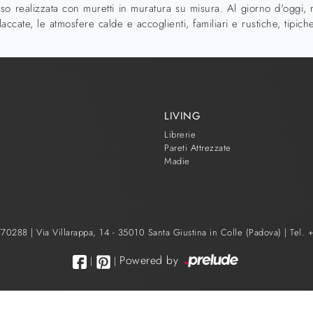
so realizzata con muretti in muratura su misura. Al giorno d'oggi,
 laccate, le atmosfere calde e accoglienti, familiari e rustiche, tipic
LIVING
Librerie
Pareti Attrezzate
Madie
1770288 |
Via Villarappa, 14 - 35010 Santa Giustina in Colle (Padova)
|
Tel.
Powered by
|
|