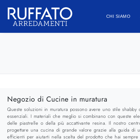
CHI SIAMO
Negozio di Cucine in muratura
Queste soluzioni in muratura possono avere uno stile shabby c
essenziali. I materiali che meglio si combinano con queste eleg
delle piastrelle o della più accattivante resina. Il nostro ce
progettare una cucina di grande valore grazie alla guida di uno 
efficienti per aiutarti nella scelta del prodotto che hai sempr