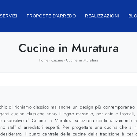
SERVIZI
PROPOSTE D'ARREDO
REALIZZAZIONI
BL
Cucine in Muratura
Home
Cucine
Cucine in Muratura
-
-
hic di richiamo classico ma anche un design più contemporaneo e li
anti cucine classiche sono il legno massello, per ante e frontali, e
ntro espositivo di Cucine in Muratura seleziona continuativamente n
staff di arredatori esperti. Per progettare una cucina che si rispe
e desiderato. Il punto centrale delle cucine della tradizione è per