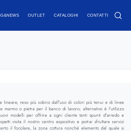
OG&NEWS
OUTLET
CATALOGHI
CONTATTI
neare, reso più sobrio dall’uso di colori più tenui e di linee
 marmo o pietra per il banco di lavoro; alternativo è l'utilizzo
uovi modelli per offrire a ogni cliente tanti spunti d’arredo e
tti visita il nostro centro espositivo e potrai sfruttare servizi
 certo il focolare, la zona cottura nonché elemento dal quale si