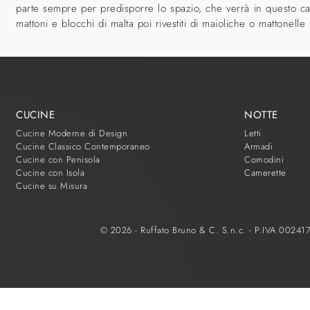
parte sempre per predisporre lo spazio, che verrà in questo ca
mattoni e blocchi di malta poi rivestiti di maioliche o mattonelle
CUCINE
NOTTE
Cucine Moderne di Design
Letti
Cucine Classico Contemporaneo
Armadi
Cucine con Penisola
Comodini
Cucine con Isola
Camerette
Cucine su Misura
© 2026 - Ruffato Bruno & C. S.n.c. - P.IVA 0024