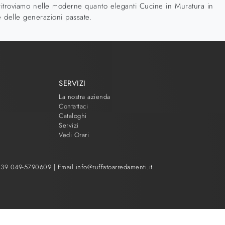
 ritroviamo nelle moderne quanto eleganti Cucine in Muratura in
he delle generazioni passate.
SERVIZI
La nostra azienda
Contattaci
Cataloghi
Servizi
Vedi Orari
 +39 049-5790609
|
Email info@ruffatoarredamenti.it