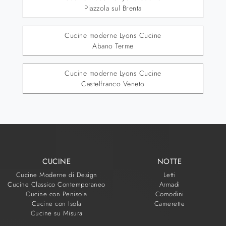
Piazzola sul Brenta
Cucine moderne Lyons Cucine
Abano Terme
Cucine moderne Lyons Cucine
Castelfranco Veneto
CUCINE
NOTTE
Cucine Moderne di Design
Letti
Cucine Classico Contemporaneo
Armadi
Cucine con Penisola
Comodini
Cucine con Isola
Camerette
Cucine su Misura