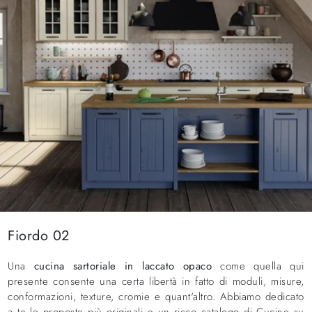
Fiordo 02
Una
cucina sartoriale in laccato opaco
come quella qui
presente consente una certa libertà in fatto di moduli, misure,
conformazioni, texture, cromie e quant'altro. Abbiamo dedicato
a te le proposte più originali e un ricco catalogo di Cucine su