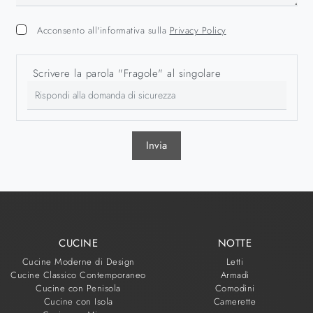
Acconsento all'informativa sulla
Privacy Policy
Scrivere la parola "Fragole" al singolare
Invia
CUCINE
NOTTE
Cucine Moderne di Design
Letti
Cucine Classico Contemporaneo
Armadi
Cucine con Penisola
Comodini
Cucine con Isola
Camerette