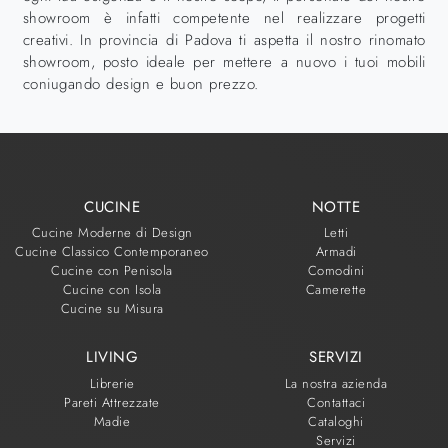
showroom è infatti competente nel realizzare progetti
creativi. In provincia di Padova ti aspetta il nostro rinomato
showroom, posto ideale per mettere a nuovo i tuoi mobili
coniugando design e buon prezzo.
CUCINE
NOTTE
Cucine Moderne di Design
Letti
Cucine Classico Contemporaneo
Armadi
Cucine con Penisola
Comodini
Cucine con Isola
Camerette
Cucine su Misura
LIVING
SERVIZI
Librerie
La nostra azienda
Pareti Attrezzate
Contattaci
Madie
Cataloghi
Servizi