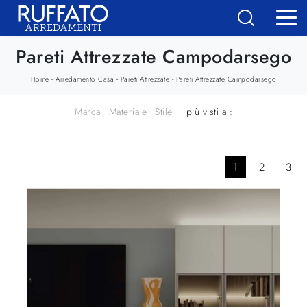
Pareti Attrezzate Campodarsego
-
-
-
Home
Arredamento Casa
Pareti Attrezzate
Pareti Attrezzate Campodarsego
Marca
Materiale
Stile
I più visti a :
1
2
3