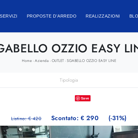
SERVIZI
PROPOSTE D'ARREDO
REALIZZAZIONI
BL
GABELLO OZZIO EASY LI
Home
Azienda
OUTLET
SGABELLO OZZIO EASY LINE
-
-
-
Tipologia
Save
Scontato: € 290
(-31%)
Listino: € 420