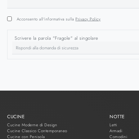
Acconsento all'informativa sulla
Privacy Policy
Scrivere la parola "Fragole" al singolare
CUCINE
NOTTE
Cucine Moderne di Design
Letti
Cucine Classico Contemporaneo
Armadi
Cucine con Penisola
Comodini