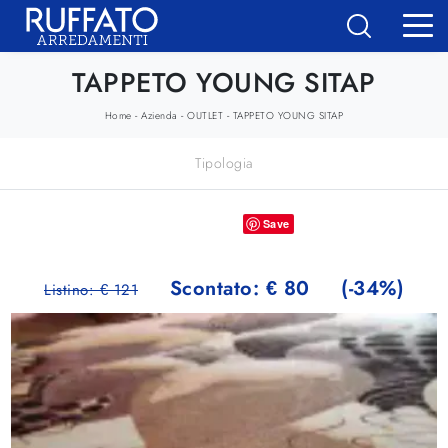
TAPPETO YOUNG SITAP
-
-
-
Home
Azienda
OUTLET
TAPPETO YOUNG SITAP
Tipologia
Save
Scontato: € 80
(-34%)
Listino: € 121