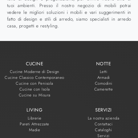
tuoi ambienti. Presso il nostro negozio di mobili potrai
vedere le migliori soluzioni i mobili e vari suggerimenti in
fatto di design e stili di arredo, siamo specialisti in arredo
casa, progetti e restyling.
CUCINE
NOTTE
Cucine Moderne di Design
Letti
Cucine Classico Contemporaneo
Armadi
Cucine con Penisola
Comodini
Cucine con Isola
Camerette
Cucine su Misura
LIVING
SERVIZI
Librerie
La nostra azienda
Pareti Attrezzate
Contattaci
Madie
Cataloghi
Servizi