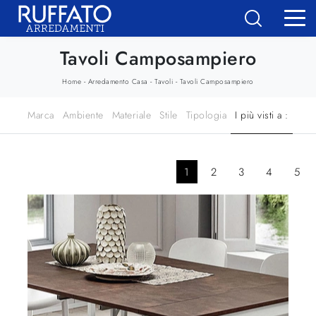
Tavoli Camposampiero
-
-
-
Home
Arredamento Casa
Tavoli
Tavoli Camposampiero
Marca
Ambiente
Materiale
Stile
Tipologia
I più visti a :
1
2
3
4
5