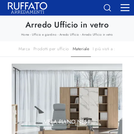
Arredo Ufficio in vetro
-
-
-
Home
Ufficio e giardino
Arredo Ufficio
Arredo Ufficio in vetro
Marca
Prodotti per ufficio
Materiale
I più visti a :
VELA PIANO NEST