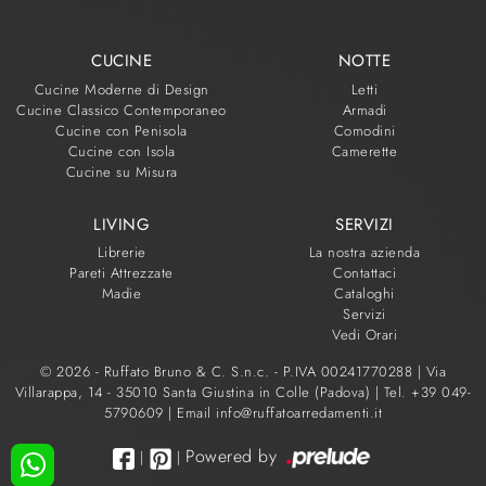
CUCINE
NOTTE
Cucine Moderne di Design
Letti
Cucine Classico Contemporaneo
Armadi
Cucine con Penisola
Comodini
Cucine con Isola
Camerette
Cucine su Misura
LIVING
SERVIZI
Librerie
La nostra azienda
Pareti Attrezzate
Contattaci
Madie
Cataloghi
Servizi
Vedi Orari
© 2026 - Ruffato Bruno & C. S.n.c. - P.IVA 00241770288 |
Via
Villarappa, 14 - 35010 Santa Giustina in Colle (Padova)
|
Tel. +39 049-
5790609
|
Email info@ruffatoarredamenti.it
Powered by
|
|