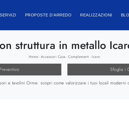
SERVIZI
PROPOSTE D'ARREDO
REALIZZAZIONI
BL
on struttura in metallo Ic
Home
Accessori Casa
Complementi
Icaro
-
-
-
 Preventivo
Sfoglia i 
ri e tavolini Orme: scopri come valorizzare i tuoi locali moderni c