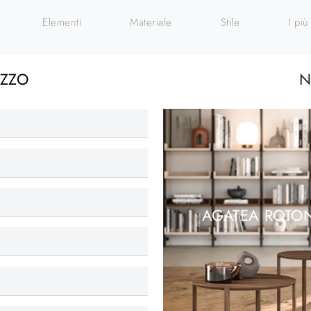
Elementi
Materiale
Stile
I più 
EZZO
N
AGATEA ROTO