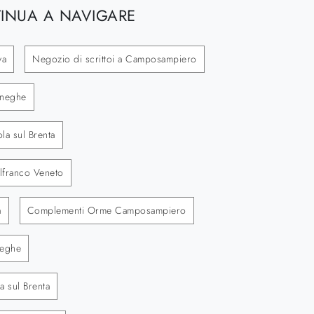
INUA A NAVIGARE
va
Negozio di scrittoi a Camposampiero
oneghe
ola sul Brenta
elfranco Veneto
a
Complementi Orme Camposampiero
eghe
 sul Brenta