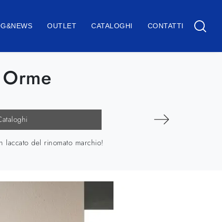
OG&NEWS
OUTLET
CATALOGHI
CONTATTI
i Orme
Cataloghi
in laccato del rinomato marchio!