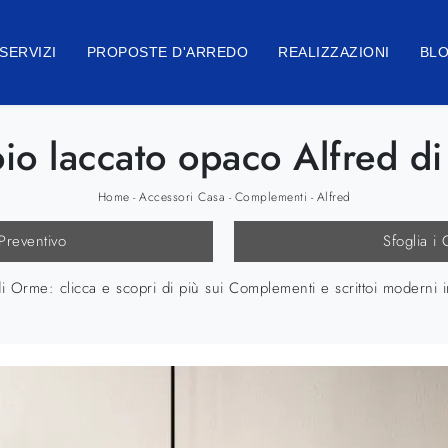
SERVIZI
PROPOSTE D'ARREDO
REALIZZAZIONI
BL
toio laccato opaco Alfred d
Home
Accessori Casa
Complementi
Alfred
-
-
-
 Preventivo
Sfoglia i 
di Orme: clicca e scopri di più sui Complementi e scrittoi moderni 