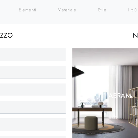
Elementi
Materiale
Stile
I più 
EZZO
N
ABRAM