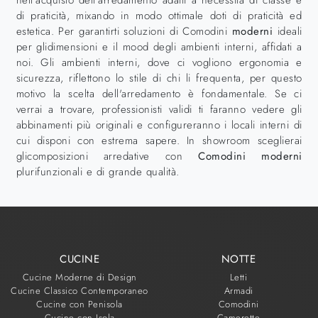
nell’acquisto dell'arredamento adatti a necessità di classe e
di praticità, mixando in modo ottimale doti di praticità ed
estetica. Per garantirti soluzioni di Comodini
moderni
ideali
per glidimensioni e il mood degli ambienti interni, affidati a
noi. Gli ambienti interni, dove ci vogliono ergonomia e
sicurezza, riflettono lo stile di chi li frequenta, per questo
motivo la scelta dell'arredamento è fondamentale. Se ci
verrai a trovare, professionisti validi ti faranno vedere gli
abbinamenti più originali e configureranno i locali interni di
cui disponi con estrema sapere. In showroom sceglierai
glicomposizioni arredative con
Comodini
moderni
plurifunzionali e di grande qualità.
CUCINE
NOTTE
Cucine Moderne di Design
Letti
Cucine Classico Contemporaneo
Armadi
Cucine con Penisola
Comodini
Cucine con Isola
Camerette