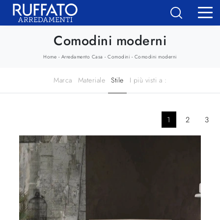
Comodini moderni
-
-
-
Home
Arredamento Casa
Comodini
Comodini moderni
Marca
Materiale
Stile
I più visti a :
1
2
3