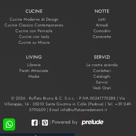
CUCINE
NOTTE
Cucine Moderne di Design
Letti
Cucine Classico Contemporaneo
Armadi
Cucine con Penisola
Comodini
Cucine con Isola
Camerette
Cucine su Misura
LIVING
SERVIZI
Librerie
La nostra azienda
Pareti Attrezzate
Contattaci
Madie
Cataloghi
Servizi
Vedi Orari
© 2026 - Ruffato Bruno & C. S.n.c. - P.IVA 00241770288 |
Via
Villarappa, 14 - 35010 Santa Giustina in Colle (Padova)
|
Tel. +39 049-
5790609
|
Email info@ruffatoarredamenti.it
Powered by
|
|