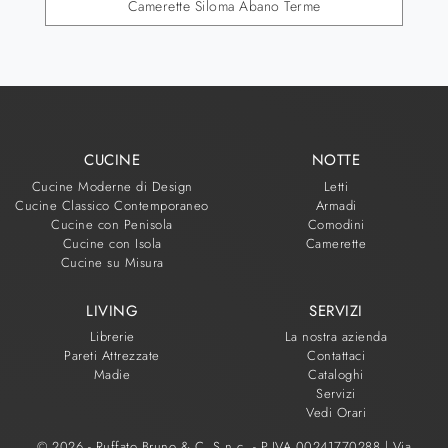
Camerette Siloma Abano Terme
CUCINE
NOTTE
Cucine Moderne di Design
Letti
Cucine Classico Contemporaneo
Armadi
Cucine con Penisola
Comodini
Cucine con Isola
Camerette
Cucine su Misura
LIVING
SERVIZI
Librerie
La nostra azienda
Pareti Attrezzate
Contattaci
Madie
Cataloghi
Servizi
Vedi Orari
© 2026 - Ruffato Bruno & C. S.n.c. - P.IVA 00241770288 |
Via