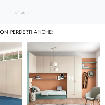
I più visti a :
ON PERDERTI ANCHE:
NEXT 14