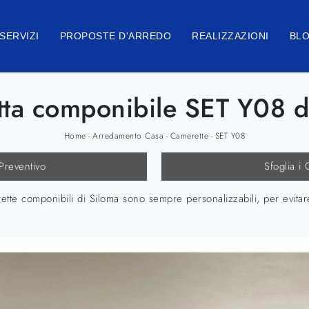
SERVIZI
PROPOSTE D'ARREDO
REALIZZAZIONI
BL
ta componibile SET Y08 d
Home
Arredamento Casa
Camerette
SET Y08
-
-
-
 Preventivo
Sfoglia i 
rette componibili di Siloma sono sempre personalizzabili, per evita