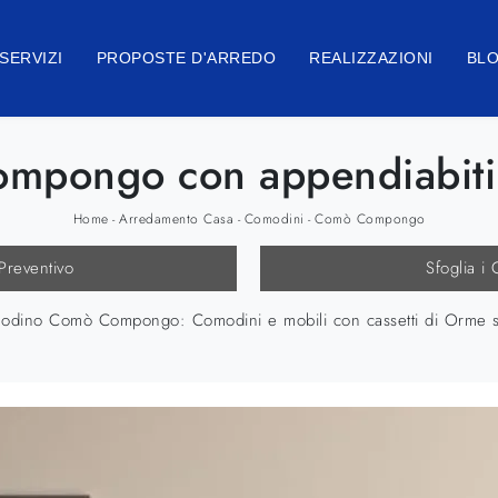
SERVIZI
PROPOSTE D'ARREDO
REALIZZAZIONI
BL
mpongo con appendiabiti
Home
Arredamento Casa
Comodini
Comò Compongo
-
-
-
 Preventivo
Sfoglia i 
omodino Comò Compongo: Comodini e mobili con cassetti di Orme s