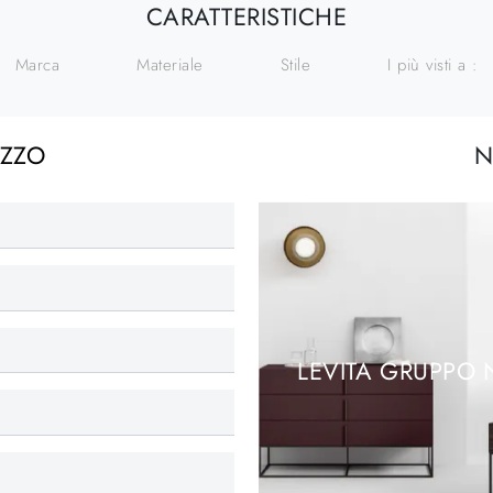
CARATTERISTICHE
Marca
Materiale
Stile
I più visti a :
EZZO
N
LEVITA GRUPPO 