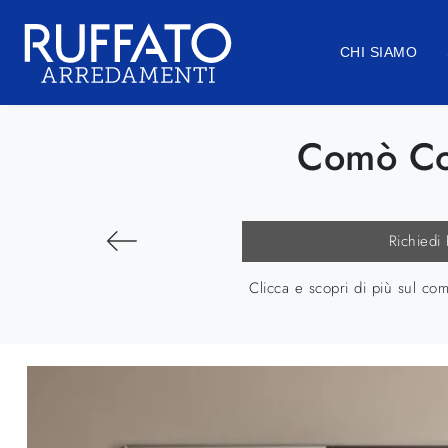
CHI SIAMO
Comò Co
Richiedi
Clicca e scopri di più sul c