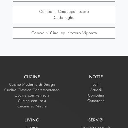
Comodini Cinquepuntozero
Cadoneghe
Comodini Cinquepuntozero Vigonza
CUCINE
NOTTE
Cucine Moderne di Design
Letti
Cucine Classico Contemporaneo
Armadi
Cucine con Penisola
Comodini
Cucine con Isola
Camerette
Cucine su Misura
LIVING
SERVIZI
Librerie
La nostra azienda