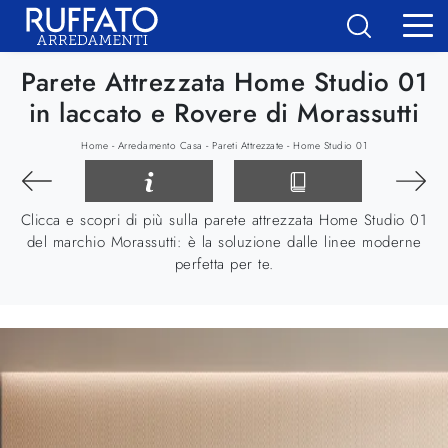
Parete Attrezzata Home Studio 01
in laccato e Rovere di Morassutti
-
-
-
Home
Arredamento Casa
Pareti Attrezzate
Home Studio 01
Clicca e scopri di più sulla parete attrezzata Home Studio 01
del marchio Morassutti: è la soluzione dalle linee moderne
perfetta per te.