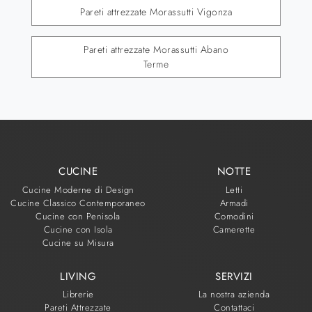
Pareti attrezzate Morassutti Vigonza
Pareti attrezzate Morassutti Abano
Terme
CUCINE
NOTTE
Cucine Moderne di Design
Letti
Cucine Classico Contemporaneo
Armadi
Cucine con Penisola
Comodini
Cucine con Isola
Camerette
Cucine su Misura
LIVING
SERVIZI
Librerie
La nostra azienda
Pareti Attrezzate
Contattaci