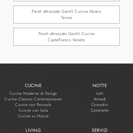
Pareti attrezzate Gentili Cucine Abano
Terme
Pareti attrezzate Gentili Cucine
Castelfranco Veneto
CUCINE
NOTTE
Cucine Moderne di Design
Letti
Cucine Classico Contemporaneo
Armadi
Cucine con Penisola
Comodini
Cucine con Isola
Camerette
Cucine su Misura
LIVING
SERVIZI