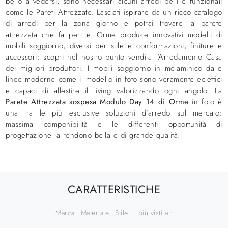
bello a vedersi, sono necessari alcuni arredi belli e funzionali
come le Pareti Attrezzate. Lasciati ispirare da un ricco catalogo
di arredi per la zona giorno e potrai trovare la parete
attrezzata che fa per te. Orme produce innovativi modelli di
mobili soggiorno, diversi per stile e conformazioni, finiture e
accessori: scopri nel nostro punto vendita l'Arredamento Casa
dei migliori produttori. I mobili soggiorno in melaminico dalle
linee moderne come il modello in foto sono veramente eclettici
e capaci di allestire il living valorizzando ogni angolo. La
Parete Attrezzata sospesa Modulo Day 14 di Orme
in foto è
una tra le più esclusive soluzioni d’arredo sul mercato:
massima componibilità e le differenti opportunità di
progettazione la rendono bella e di grande qualità.
CARATTERISTICHE
Marca
Materiale
Stile
I più visti a :