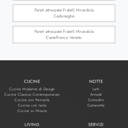
Pareti attrezzate Fratelli Mirandola
Cadoneghe
Pareti attrezzate Fratelli Mirandola
Castelfranco Veneto
CUCINE
NOTTE
Cucine Moderne di Design
Letti
Cucine Classico Contemporaneo
Armadi
Cucine con Penisola
Comodini
Cucine con Isola
Camerette
Cucine su Misura
LIVING
SERVIZI