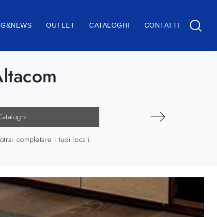
OG&NEWS
OUTLET
CATALOGHI
CONTATTI
Altacom
Cataloghi
ai completare i tuoi locali.