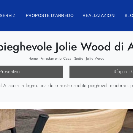
SERVIZI
PROPOSTE D'ARREDO
REALIZZAZIONI
BL
pieghevole Jolie Wood di 
Home
Arredamento Casa
Sedie
Jolie Wood
-
-
-
 Preventivo
Sfoglia i 
 Altacom in legno, una delle nostre sedute pieghevoli moderne, potr