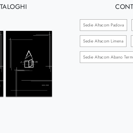
ATALOGHI
CONT
Sedie Altacom Padova
Sedie Altacom Limena
Sedie Altacom Abano Term