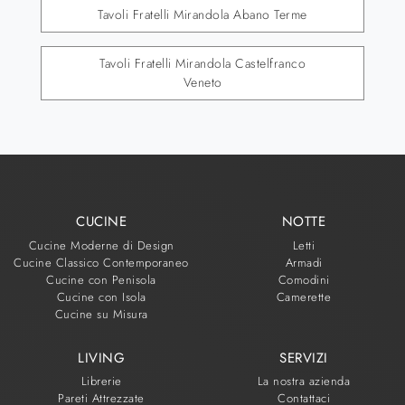
Tavoli Fratelli Mirandola Abano Terme
Tavoli Fratelli Mirandola Castelfranco
Veneto
CUCINE
NOTTE
Cucine Moderne di Design
Letti
Cucine Classico Contemporaneo
Armadi
Cucine con Penisola
Comodini
Cucine con Isola
Camerette
Cucine su Misura
LIVING
SERVIZI
Librerie
La nostra azienda
Pareti Attrezzate
Contattaci