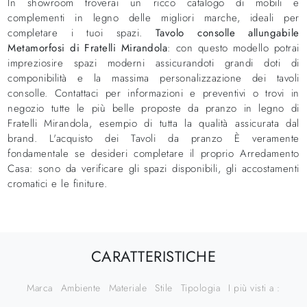
In showroom troverai un ricco catalogo di mobili e
complementi in legno delle migliori marche, ideali per
completare i tuoi spazi.
Tavolo consolle allungabile
Metamorfosi di Fratelli Mirandola
: con questo modello potrai
impreziosire spazi moderni assicurandoti grandi doti di
componibilità e la massima personalizzazione dei tavoli
consolle. Contattaci per informazioni e preventivi o trovi in
negozio tutte le più belle proposte da pranzo in legno di
Fratelli Mirandola, esempio di tutta la qualità assicurata dal
brand. L'acquisto dei Tavoli da pranzo È veramente
fondamentale se desideri completare il proprio Arredamento
Casa: sono da verificare gli spazi disponibili, gli accostamenti
cromatici e le finiture.
CARATTERISTICHE
Marca
Ambiente
Materiale
Stile
Tipologia
I più visti a :