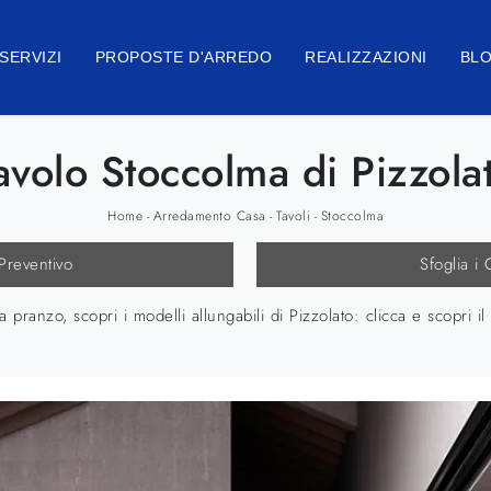
SERVIZI
PROPOSTE D'ARREDO
REALIZZAZIONI
BL
avolo Stoccolma di Pizzola
Home
Arredamento Casa
Tavoli
Stoccolma
-
-
-
 Preventivo
Sfoglia i 
 pranzo, scopri i modelli allungabili di Pizzolato: clicca e scopri 