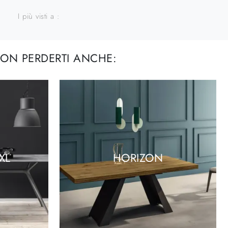
I più visti a :
ON PERDERTI ANCHE:
XL
HORIZON