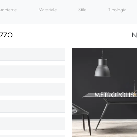
Ambiente
Materiale
Stile
Tipologia
EZZO
N
METROPOLIS 