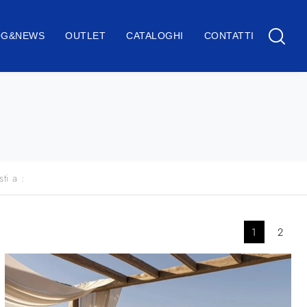
OG&NEWS
OUTLET
CATALOGHI
CONTATTI
sti a :
1
2