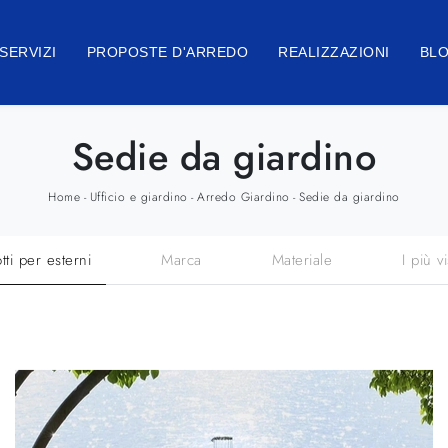
SERVIZI
PROPOSTE D'ARREDO
REALIZZAZIONI
BL
Sedie da giardino
Home
Ufficio e giardino
Arredo Giardino
Sedie da giardino
-
-
-
tti per esterni
Marca
Materiale
I più vi