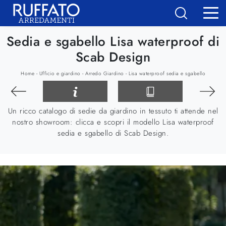
Sedia e sgabello Lisa waterproof di
Scab Design
-
-
-
Home
Ufficio e giardino
Arredo Giardino
Lisa waterproof sedia e sgabello
Un ricco catalogo di sedie da giardino in tessuto ti attende nel
nostro showroom: clicca e scopri il modello Lisa waterproof
sedia e sgabello di Scab Design.