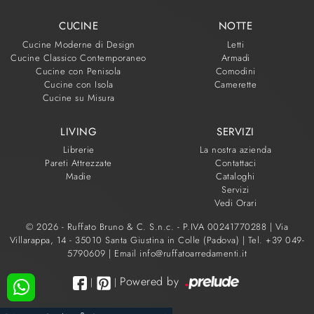
CUCINE
NOTTE
Cucine Moderne di Design
Letti
Cucine Classico Contemporaneo
Armadi
Cucine con Penisola
Comodini
Cucine con Isola
Camerette
Cucine su Misura
LIVING
SERVIZI
Librerie
La nostra azienda
Pareti Attrezzate
Contattaci
Madie
Cataloghi
Servizi
Vedi Orari
© 2026 - Ruffato Bruno & C. S.n.c. - P.IVA 00241770288 |
Via
Villarappa, 14 - 35010 Santa Giustina in Colle (Padova)
|
Tel. +39 049-
5790609
|
Email info@ruffatoarredamenti.it
Powered by
|
|