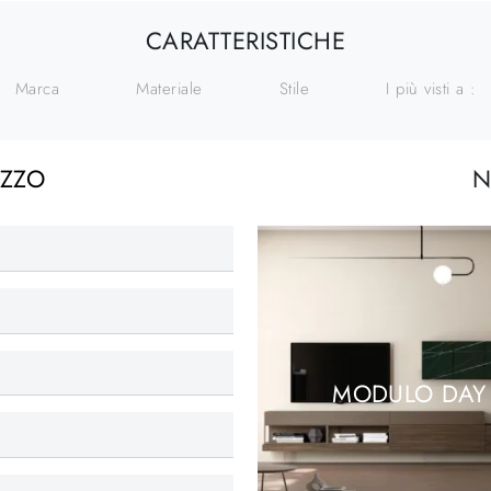
CARATTERISTICHE
Marca
Materiale
Stile
I più visti a :
EZZO
N
MODULO DAY