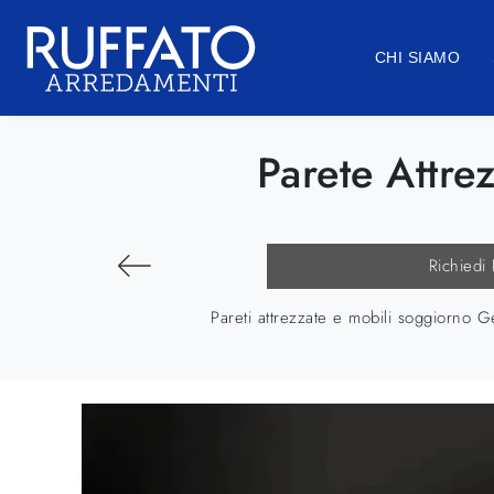
CHI SIAMO
Parete Attre
Richiedi
Pareti attrezzate e mobili soggiorno G