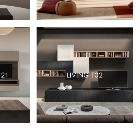
 21
LIVING T02