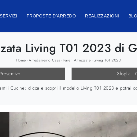
SERVIZI
PROPOSTE D'ARREDO
REALIZZAZIONI
BL
zzata Living T01 2023 di G
Home
Arredamento Casa
Pareti Attrezzate
Living T01 2023
-
-
-
 Preventivo
Sfoglia i 
entili Cucine: clicca e scopri il modello Living T01 2023 e potrai 