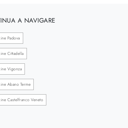
INUA A NAVIGARE
ucine Padova
cine Cittadella
ucine Vigonza
Cucine Abano Terme
ucine Castelfranco Veneto